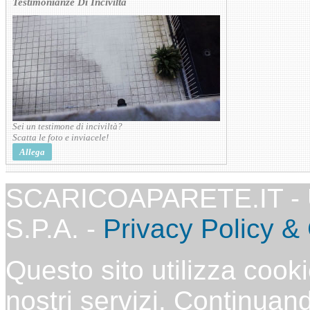
Testimonianze Di Inciviltà
Sei un testimone di inciviltà?
Scatta le foto e inviacele!
Allega
SCARICOAPARETE.IT -
S.P.A. -
Privacy Policy &
Questo sito utilizza cooki
nostri servizi. Continuand