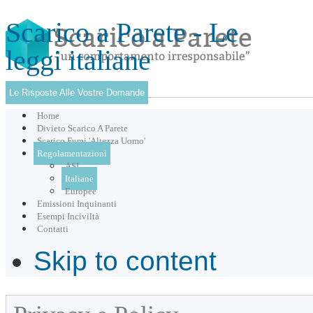
Scarico a Parete - Le
leggi italiane
Le Risposte Alle Vostre Domande
Home
Divieto Scarico A Parete
Scarico Fumi 'Altezza Uomo'
Regolamentazioni
ASL
Italiane
Europee
Emissioni Inquinanti
Esempi Inciviltà
Contatti
Skip to content