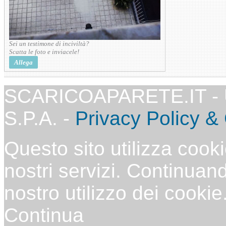
Sei un testimone di inciviltà?
Scatta le foto e inviacele!
Allega
SCARICOAPARETE.IT -
S.P.A. -
Privacy Policy &
Questo sito utilizza cooki
nostri servizi. Continuand
nostro utilizzo dei cookie
Continua