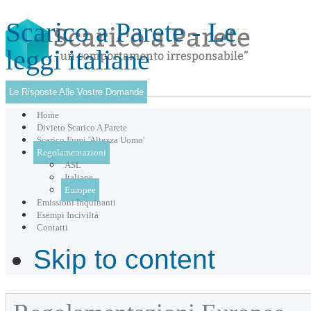
Scarico a Parete - Le
leggi italiane
Le Risposte Alle Vostre Domande
Home
Divieto Scarico A Parete
Scarico Fumi 'Altezza Uomo'
Regolamentazioni
ASL
Italiane
Europee
Emissioni Inquinanti
Esempi Inciviltà
Contatti
Skip to content