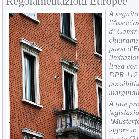
Regolamentazioni Europee
A seguit
l'Associa
di Camin
chiaramen
paesi d'E
limitazio
linea con
DPR 412 c
possibilit
marginali
A tale pr
legislazi
"Musterf
vigore in 
punto (2)