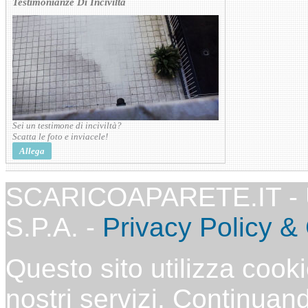
Testimonianze Di Inciviltà
Sei un testimone di inciviltà?
Scatta le foto e inviacele!
Allega
SCARICOAPARETE.IT -
S.P.A. -
Privacy Policy &
Questo sito utilizza cooki
nostri servizi. Continuand