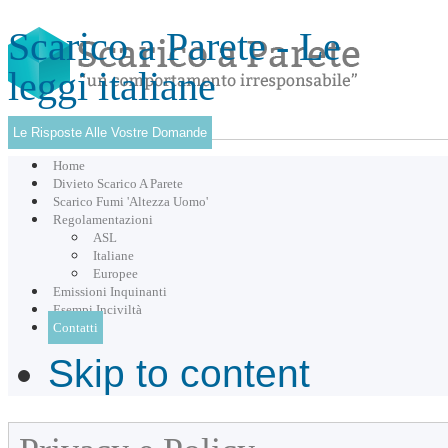
Scarico a Parete - Le
leggi italiane
Le Risposte Alle Vostre Domande
Home
Divieto Scarico A Parete
Scarico Fumi 'Altezza Uomo'
Regolamentazioni
ASL
Italiane
Europee
Emissioni Inquinanti
Esempi Inciviltà
Contatti
Skip to content